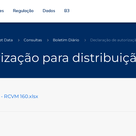
es
Regulação
Dados
B3
et Data
Consultas
Boletim Diário
Declaração de autorizaçã
ização para distribuiçã
 - RCVM 160.xlsx