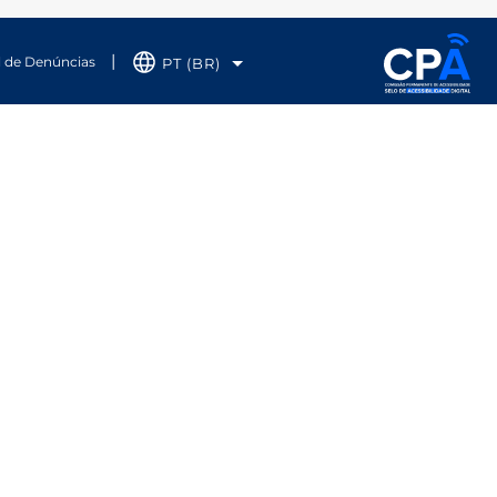
l de Denúncias
PT (BR)