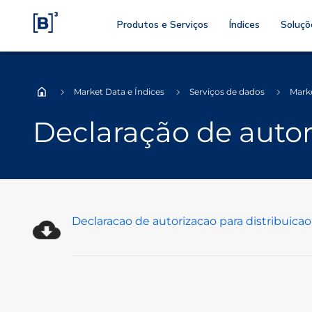
Produtos e Serviços
Índices
Soluçõ
Market Data e Índices
Serviços de dados
Mark
Home
Declaração de autor
Declaracao de autorizacao para distribuicao