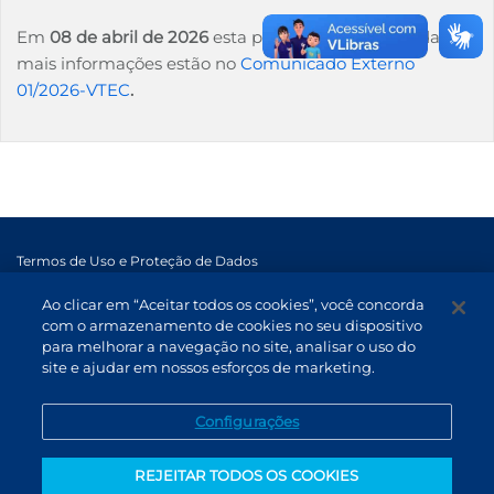
Em
08 de abril de 2026
esta página será desativada,
B3
mais informações estão no
Comunicado Externo
01/2026-VTEC
.
Termos de Uso e Proteção de Dados
Atendimento
Ao clicar em “Aceitar todos os cookies”, você concorda
com o armazenamento de cookies no seu dispositivo
Canal de Denúncias
para melhorar a navegação no site, analisar o uso do
PT (BR)
site e ajudar em nossos esforços de marketing.
Configurações
REJEITAR TODOS OS COOKIES